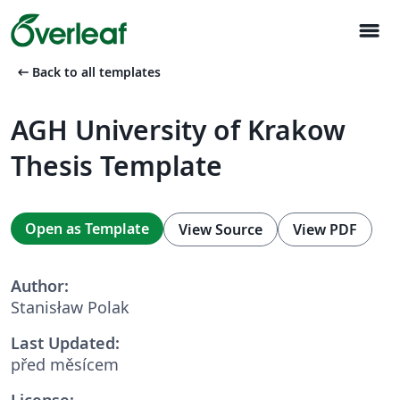
menu
arrow_left_alt
Back to all templates
AGH University of Krakow
Thesis Template
Open as Template
View Source
View PDF
Author:
Stanisław Polak
Last Updated:
před měsícem
License: