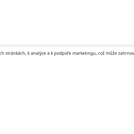
ch stránkách, k analýze a k podpoře marketingu, což může zahrnova
About
About us
Careers