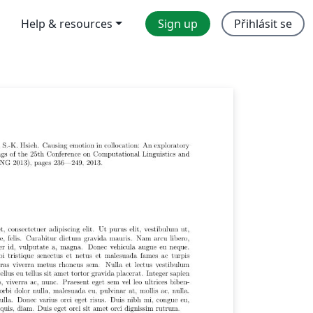
Help & resources
Sign up
Přihlásit se