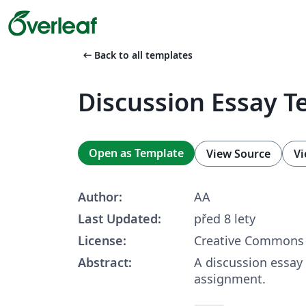
arrow_left_alt
Back to all templates
Discussion Essay 
Open as Template
View Source
Vi
Author:
AA
Last Updated:
před 8 lety
License:
Creative Commons 
Abstract:
A discussion essay
assignment.