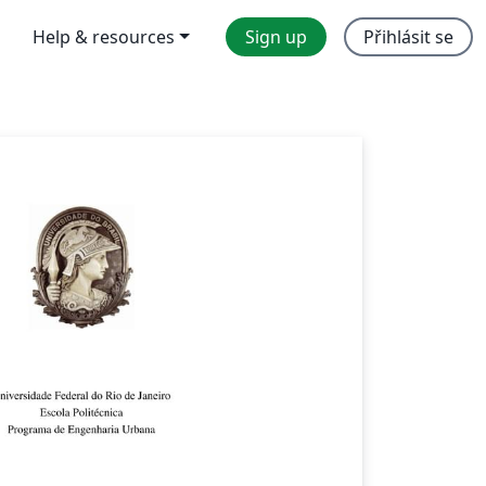
Help & resources
Sign up
Přihlásit se