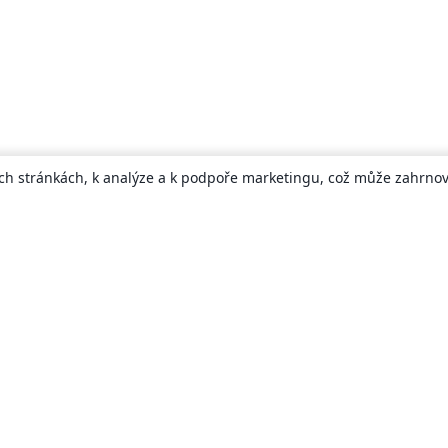
ch stránkách, k analýze a k podpoře marketingu, což může zahrnova
About
About us
Careers