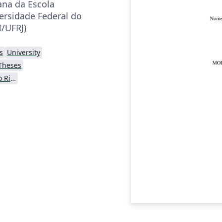
ana da Escola
versidade Federal do
I/UFRJ)
s
University
Theses
Universidade Federal do Rio de Janeiro