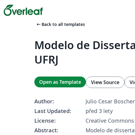
arrow_left_alt
Back to all templates
Modelo de Disserta
UFRJ
Open as Template
View Source
Vi
Author:
Julio Cesar Boscher
Last Updated:
před 3 lety
License:
Creative Commons 
Abstract:
Modelo de dissert