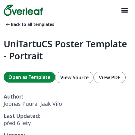
menu
arrow_left_alt
Back to all templates
UniTartuCS Poster Template
- Portrait
Open as Template
View Source
View PDF
Author:
Joonas Puura, Jaak Vilo
Last Updated:
před 6 lety
License: