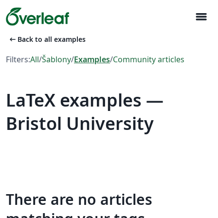
menu
arrow_left_alt
Back to all examples
Filters:
All
/
Šablony
/
Examples
/
Community articles
LaTeX examples —
Bristol University
There are no articles