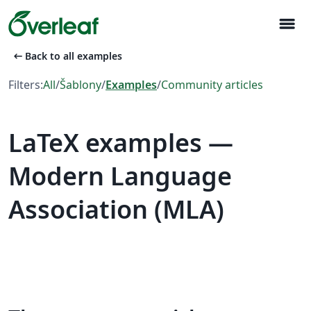
menu
arrow_left_alt
Back to all examples
Filters:
All
/
Šablony
/
Examples
/
Community articles
LaTeX examples —
Modern Language
Association (MLA)